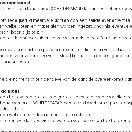
e overeenkomst
st komt tot stand nadat SCHELDESAFARI de klant een offerte/bev
 om tegelijkertijd meerdere klanten aan een zelfde evenement te
alen welke boten en materialen worden ingezet, ondanks eventuel
ikbaar blijkt te zijn.
lden tot de optievervaldatum, zoals vermeld in de offerte. Na dez
an de overeenkomst alle persoonlijke omstandigheden van zichzelf
lden voor zover deze van invloed kunnen zijn op een goed verl
bijzonderheden.
e die namens of ten behoeve van de klant de overeenkomst aan
 de Klant
 doen het evenement tot een groot succes te maken voor alle dee
nagekomen, is SCHELDESAFARI voor deze tekortkoming niet aansprak
lijk indien;
 dan wel aan een deelnemer is toe te rekenen
s niet kon worden voorzien of worden voorkomen en toe te rekene
.