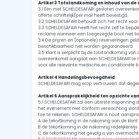
Artikel 3 Totstandkoming en inhoud van d
3.1 Een met SCHELDESAFARI gesloten overeenkom
offerte schriftelijk/per mail heeft bevestigd.
3.2 SCHELDESAFARI behoudt zich het recht voor
3.3 SCHELDESAFARI heeft het recht zelf te bep
reclame wanneer een toegezegde boot niet besch
3.4 De prijzen en (optionele) reserveringen ge
beschikbaarheid niet worden gegarandeerd.
3.5 Klant is verplicht bij de totstandkoming v
overeenkomst aangaat aan SCHELDESAFARI te me
voor alle relevante medische en conditionele 
Artikel 4 Handelingsbevoegdheid
SCHELDESAFARI mag erop vertrouwen dat degen
Artikel 5 Aansprakelijkheid ten opzichte van
5.1 SCHELDESAFARI zal een uiterste inspanning
het evenement niet conform verwachting wordt 
toe te rekenen. SCHELDESAFARI is nooit aansprake
A de tekortkoming in de nakoming aan de klant
B de tekortkoming in de nakoming redelijkerwij
C de tekortkoming het gevolg is van overmacht