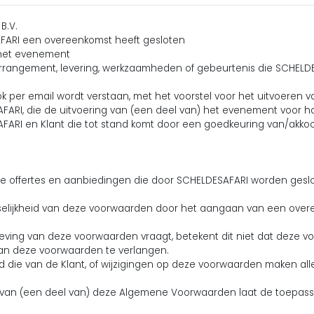
B.V.
AFARI een overeenkomst heeft gesloten
 het evenement
 arrangement, levering, werkzaamheden of gebeurtenis die SCHELDE
 ook per email wordt verstaan, met het voorstel voor het uitvoere
SAFARI, die de uitvoering van (een deel van) het evenement voor 
AFARI en Klant die tot stand komt door een goedkeuring van/akk
lle offertes en aanbiedingen die door SCHELDESAFARI worden gesl
selijkheid van deze voorwaarden door het aangaan van een ove
leving van deze voorwaarden vraagt, betekent dit niet dat deze v
van deze voorwaarden te verlangen.
 die van de Klant, of wijzigingen op deze voorwaarden maken alle
ijn van (een deel van) deze Algemene Voorwaarden laat de toepasse