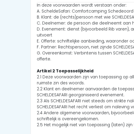
In deze voorwaarden wordt verstaan onder:
A. ScheldeSafari: Comfortcamping Schedeoord 
B. Klant: de (rechts)persoon met wie SCHELDES
C. Deelnemer: de persoon die deelneemt aan
D. Evenement: dienst (bijvoorbeeld Rib varen),
uitvoert
E. Offerte: schriftelijke aanbieding, waaronder
F. Partner: Rechtspersoon, niet zijnde SCHELDE
G. Overeenkomst: Verbintenis tussen SCHELDES
offerte.
Artikel 2 Toepasselijkheid
2.1 Deze voorwaarden zijn van toepassing op a
ruimste zin des woords.
2.2 Klant en deelnemer aanvaarden de toepas
SCHELDESAFARI georganiseerd evenement.
2.3 Als SCHELDESAFARI niet steeds om strikte na
SCHELDESAFARI het recht verliest om naleving 
2.4 Andere algemene voorwaarden, bijvoorbeeld
schriftelijk is overeengekomen.
2.5 Het mogelijk niet van toepassing (laten) z