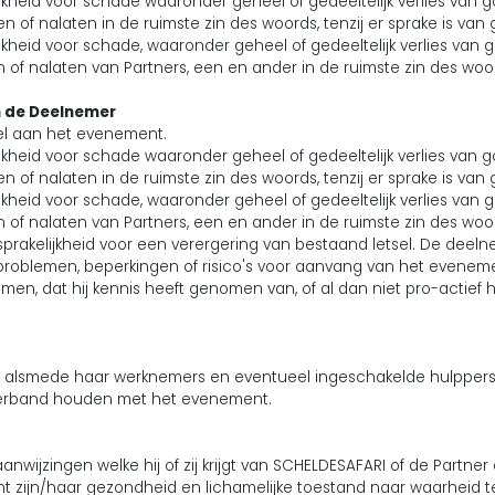
kheid voor schade waaronder geheel of gedeeltelijk verlies van 
n of nalaten in de ruimste zin des woords, tenzij er sprake is van
kheid voor schade, waaronder geheel of gedeeltelijk verlies van 
n of nalaten van Partners, een en ander in de ruimste zin des woo
n de Deelnemer
el aan het evenement.
kheid voor schade waaronder geheel of gedeeltelijk verlies van 
n of nalaten in de ruimste zin des woords, tenzij er sprake is van
kheid voor schade, waaronder geheel of gedeeltelijk verlies van 
n of nalaten van Partners, een en ander in de ruimste zin des woo
akelijkheid voor een verergering van bestaand letsel. De deelnem
problemen, beperkingen of risico's voor aanvang van het evenem
 dat hij kennis heeft genomen van, of al dan niet pro-actief hee
rs, alsmede haar werknemers en eventueel ingeschakelde hulppers
e verband houden met het evenement.
anwijzingen welke hij of zij krijgt van SCHELDESAFARI of de Partner 
rent zijn/haar gezondheid en lichamelijke toestand naar waarhei