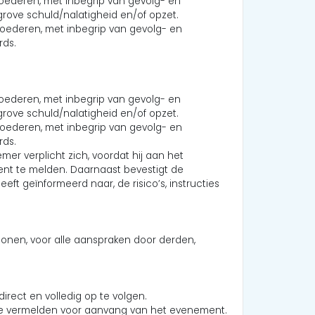
goederen, met inbegrip van gevolg- en
 grove schuld/nalatigheid en/of opzet.
goederen, met inbegrip van gevolg- en
rds.
goederen, met inbegrip van gevolg- en
 grove schuld/nalatigheid en/of opzet.
goederen, met inbegrip van gevolg- en
rds.
er verplicht zich, voordat hij aan het
ent te melden. Daarnaast bevestigt de
ft geïnformeerd naar, de risico’s, instructies
onen, voor alle aanspraken door derden,
direct en volledig op te volgen.
d te vermelden voor aanvang van het evenement.