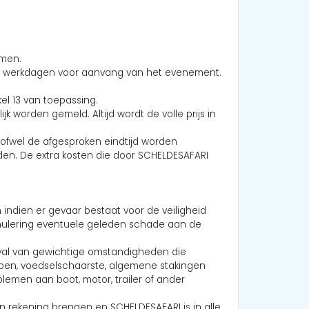
omen.
jk 8 werkdagen voor aanvang van het evenement.
kel 13 van toepassing.
worden gemeld. Altijd wordt de volle prijs in
 ofwel de afgesproken eindtijd worden
den. De extra kosten die door SCHELDESAFARI
ndien er gevaar bestaat voor de veiligheid
nnulering eventuele geleden schade aan de
geval van gewichtige omstandigheden die
rampen, voedselschaarste, algemene stakingen
lemen aan boot, motor, trailer of ander
n rekening brengen en SCHELDESAFARI is in alle