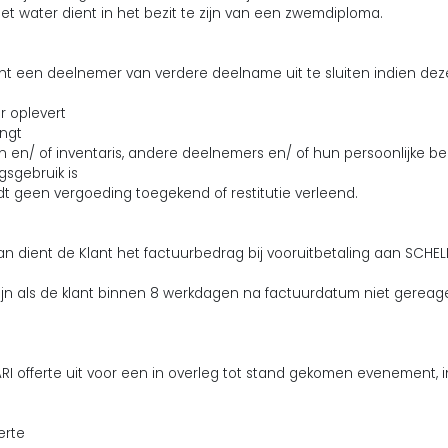
het water dient in het bezit te zijn van een zwemdiploma.
cht een deelnemer van verdere deelname uit te sluiten indien dez
ar oplevert
engt
 en/ of inventaris, andere deelnemers en/ of hun persoonlijke bez
gsgebruik is
wordt geen vergoeding toegekend of restitutie verleend.
 dan dient de Klant het factuurbedrag bij vooruitbetaling aan SCH
jn als de klant binnen 8 werkdagen na factuurdatum niet gereagee
RI offerte uit voor een in overleg tot stand gekomen evenement, i
erte