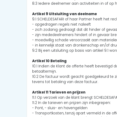
8.3 Iedere deelnemer aan activiteiten in of op 
Artikel 9 Uitsluiting van deelname
9.1 SCHELDESAFARI of haar Partner heeft het re
- opgedragen regels niet naleeft
- zich zodanig gedraagt dat dit hinder of geva
- zijn mededeelnemers hindert of in gevaar br
- moedwillig schade veroorzaakt aan materialen
- in kennelijk staat van dronkenschap en/of dru
9.2 Bij een uitsluiting op basis van artikel 9.1 
Artikel 10 Betaling
10.1 Indien de Klant de offerte heeft bevestigd
betaaltermijn.
10.2 De factuur wordt geacht goedgekeurd te zi
tevens tot betaling van deze factuur.
Artikel 11 Tarieven en prijzen
11.1 Op verzoek van de klant brengt SCHELDESAFA
11.2 In de tarieven en prijzen zijn inbegrepen:
- Pont, - sluis- en havengelden
- Transportkosten, tenzij apart vermeld in de off