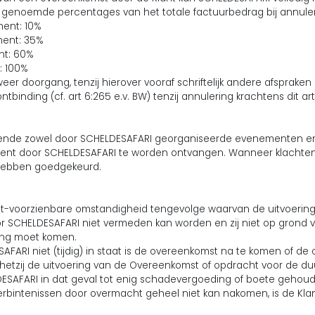
genoemde percentages van het totale factuurbedrag bij annuleri
ent: 10%
ment: 35%
nt: 60%
: 100%
ht weer doorgang, tenzij hierover vooraf schriftelijk andere afsprake
ntbinding (cf. art 6:265 e.v. BW) tenzij annulering krachtens dit a
ffende zowel door SCHELDESAFARI georganiseerde evenementen en
nt door SCHELDESAFARI te worden ontvangen. Wanneer klachten o
 hebben goedgekeurd.
iet-voorzienbare omstandigheid tengevolge waarvan de uitvoerin
r SCHELDESAFARI niet vermeden kan worden en zij niet op grond 
ing moet komen.
FARI niet (tijdig) in staat is de overeenkomst na te komen of de 
hetzij de uitvoering van de Overeenkomst of opdracht voor de duu
ESAFARI in dat geval tot enig schadevergoeding of boete gehoude
verbintenissen door overmacht geheel niet kan nakomen, is de Kla