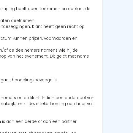
estiging heeft doen toekomen en de klant de
 laten deelnemen.
e toezeggingen. Klant heeft geen recht op
e datum kunnen prijzen, voorwaarden en
 en/of de deelnemers namens wie hij de
oop van het evenement. Dit geldt met name
gaat, handelingsbevoegd is.
lnemers en de klant. Indien een onderdeel van
elijk, tenzij deze tekortkoming aan haar valt
n is aan een derde of aan een partner.