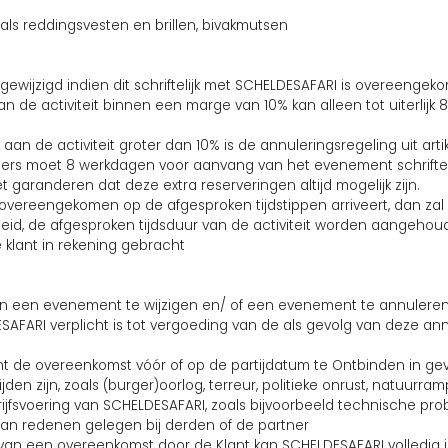
ls reddingsvesten en brillen, bivakmutsen
gewijzigd indien dit schriftelijk met SCHELDESAFARI is overeengek
n de activiteit binnen een marge van 10% kan alleen tot uiterli
aan de activiteit groter dan 10% is de annuleringsregeling uit arti
rs moet 8 werkdagen voor aanvang van het evenement schriftelijk 
garanderen dat deze extra reserveringen altijd mogelijk zijn.
n overeengekomen op de afgesproken tijdstippen arriveert, dan zal
eid, de afgesproken tijdsduur van de activiteit worden aangehou
klant in rekening gebracht
n een evenement te wijzigen en/ of een evenement te annuleren i
SAFARI verplicht is tot vergoeding van de als gevolg van deze a
echt de overeenkomst vóór of op de partijdatum te Ontbinden in 
jden zijn, zoals (burger)oorlog, terreur, politieke onrust, natuur
ijfsvoering van SCHELDESAFARI, zoals bijvoorbeeld technische prob
 van redenen gelegen bij derden of de partner
 van een overeenkomst door de Klant kan SCHELDESAFARI volledig i