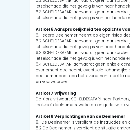
5.2 SCHELDESAFARI aanvaardt geen aansprakelij
letselschade die het gevolg is van haar handele
5.3 SCHELDESAFARI aanvaardt geen aansprakelij
letselschade die het gevolg is van het handele
Artikel 6 Aansprakelijkheid ten opzichte va
6.1 Iedere Deelnemer neemt op eigen risico de
6.2 SCHELDESAFARI aanvaardt geen aansprakelij
letselschade die het gevolg is van haar handele
6.3 SCHELDESAFARI aanvaardt geen aansprakelij
letselschade die het gevolg is van het handele
6.4 SCHELDESAFARI aanvaardt geen enkele aanspr
evenement deelneemt, eventuele lichamelijke 
deelnemer door aan het evenement deel te nemen,
en voorwaarden.
Artikel 7 Vrijwaring
De Klant vrijwaart SCHELDESAFARI, haar Partne
inclusief deelnemers, welke op enigerlei wijz
Artikel 8 Verplichtingen van de Deelnemer
8.1 De Deelnemer is verplicht de instructies en a
8.2 De Deelnemer is verplicht de situatie omt