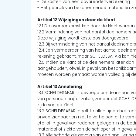
- De kosten van een opvarendenverzekering
- Het gebruik van beschermende materialen zoa
Artikel 12 Wijzigingen door de klant
12.1 De overeenkomst kan door de klant worden 
12.2 Vermindering van het aantal deelnemers aa
Deze wijziging wordt kosteloos doorgevoerd.
12.3 Bij vermindering van het aantal deelnemers 
12.4 Een vermeerdering van het aantal deelneme
rekening gebracht, maar SCHELDESAFARI kan niet 
12.5 Indien de klant of de deelnemers later da
aangehouden, ofwel, in geval van beschikbaarh
moeten worden gemaakt worden volledig bij de 
Artikel 13 Annulering
13.1 SCHELDESAFARI is bevoegd om de inhoud va
van personen en/ of zaken, zonder dat SCHELDE
zijde van de Klant.
13.2 SCHELDESAFARI heeft te allen tijden het r
onvoorzienbaar en niet te verhelpen of te vermi
etc. of in geval van redenen gelegen in de bedr
materiaal of ziekte van de schipper of in geval
13.3 Alle schade als gevolg van een annulering